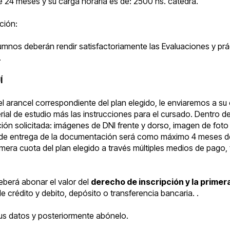
e 24 meses y su carga horaria es de: 2500 hs. cátedra.
ción:
lumnos deberán rendir satisfactoriamente las Evaluaciones y pr
.
Í
l arancel correspondiente del plan elegido, le enviaremos a su
erial de estudio más las instrucciones para el cursado. Dentro 
n solicitada: imágenes de DNI frente y dorso, imagen de foto 4
 de entrega de la documentación será como máximo 4 meses de
mera cuota del plan elegido a través múltiples medios de pago, t
deberá abonar el valor del
derecho de inscripción y la primer
e crédito y debito, depósito o transferencia bancaria. .
sus datos y posteriormente abónelo.